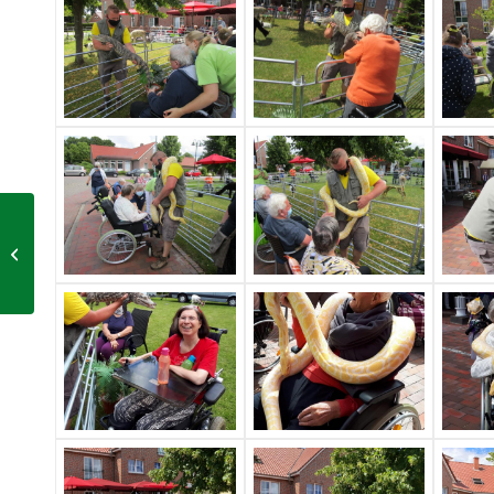
Internationaler
Frauentag
(Weltfrauentag)