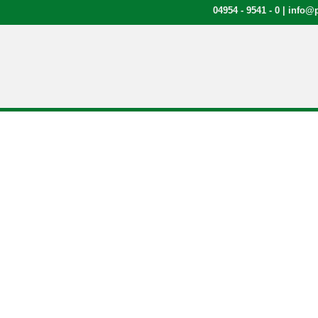
04954 - 9541 - 0
|
info@p