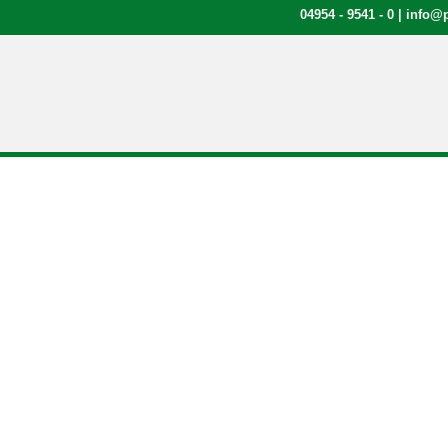
04954 - 9541 - 0
|
info@p