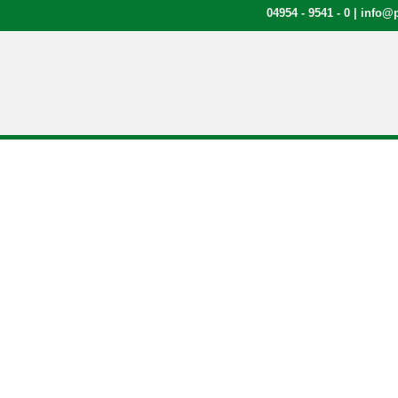
04954 - 9541 - 0
|
info@p