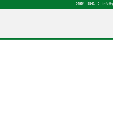
04954 - 9541 - 0
|
info@p