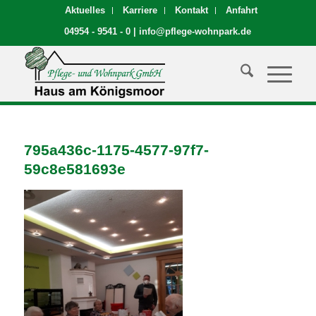
Aktuelles
Karriere
Kontakt
Anfahrt
04954 - 9541 - 0
|
info@pflege-wohnpark.de
795a436c-1175-4577-97f7-
59c8e581693e