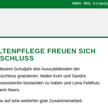
04954 - 9541 - 0
|
info@p
LTENPFLEGE FREUEN SICH
BSCHLUSS
 diesem Schuljahr drei Auszubildenden der
bschluss gratulieren. Maike Kuhr und Sandra
geassistentin bestanden zu haben und Lena Feldhuis
rin feiern.
ns auf eine weiterhin gute Zusammenarbeit.