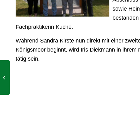
sowie Heim
bestanden 
Fachpraktikerin Küche.
Während Sandra Kirste nun direkt mit einer zweit
Königsmoor beginnt, wird Iris Diekmann in ihrem 
tätig sein.
Spendenübergabe an
die Kindergärten
„Veenmäuse“ und
„Kleiner...