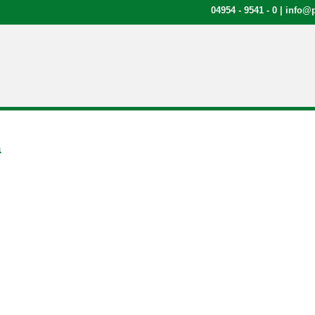
04954 - 9541 - 0
|
info@p
a