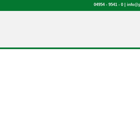
04954 - 9541 - 0
|
info@p