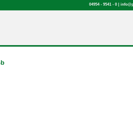
04954 - 9541 - 0
|
info@p
5b