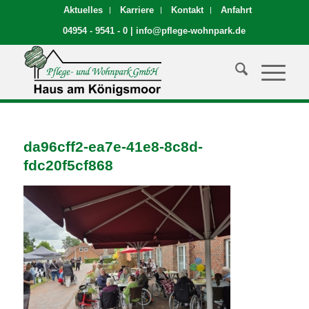
Aktuelles
Karriere
Kontakt
Anfahrt
04954 - 9541 - 0
|
info@pflege-wohnpark.de
da96cff2-ea7e-41e8-8c8d-
fdc20f5cf868