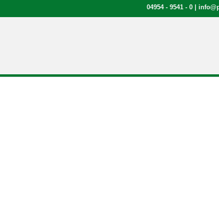
04954 - 9541 - 0
|
info@p