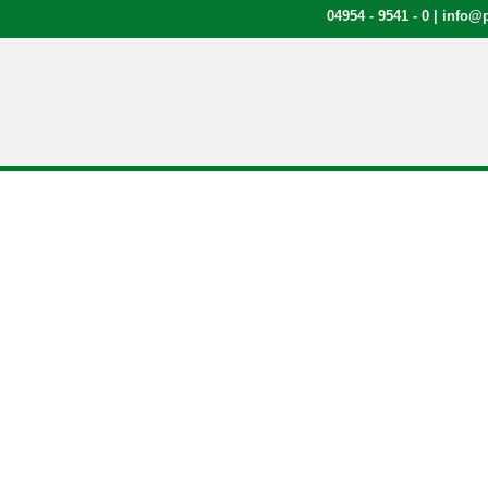
04954 - 9541 - 0
|
info@p