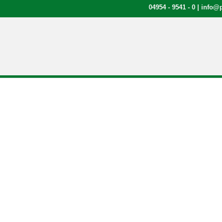
04954 - 9541 - 0
|
info@p