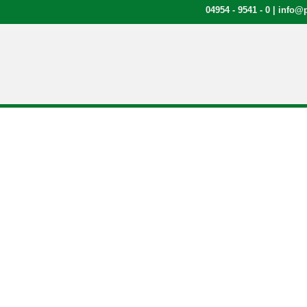
04954 - 9541 - 0
|
info@p